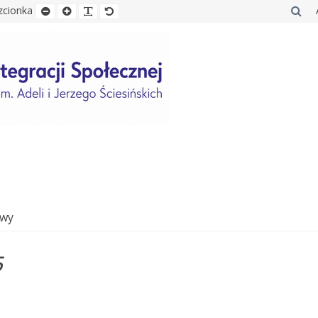
y
oki
zcionka
Ustaw
Ustaw
Zwiększ
Ustaw
d
mniejszą
większą
czytelność
normalną
czcionkę
czcionkę
czcionki
czcionkę
awy
5