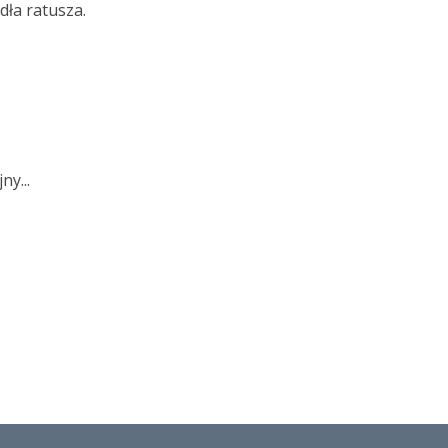
dła ratusza.
y...