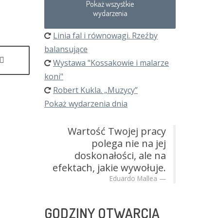
Pokaż wszystkie
wydarzenia
Linia fal i równowagi. Rzeźby
balansujące
Wystawa "Kossakowie i malarze
koni"
Robert Kukla. „Muzycy”
Pokaż wydarzenia dnia
Wartość Twojej pracy
polega nie na jej
doskonałości, ale na
efektach, jakie wywołuje.
Eduardo Mallea
GODZINY
OTWARCIA