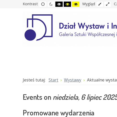
Kontrast
Tryb
Tryb
Tryb
Tryb
Tryb
Wygląd
Normlan
Szer
C
domyślny
nocny
wysokiego
wysokiego
wysokiego
układ
ukła
kontrastu
kontrastu
kontrastu
czerni
czerni
żółtego
i
i
i
bieli
żółetego
czarnego
Jesteś tutaj:
Start
Wystawy
Aktualne wyst
Events on
niedziela, 6 lipiec 202
Promowane wydarzenia