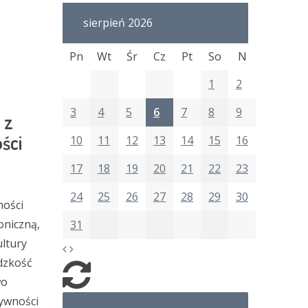
sierpień 2026
Pn
Wt
Śr
Cz
Pt
So
N
1
2
3
4
5
6
7
8
9
 z
ści
10
11
12
13
14
15
16
17
18
19
20
21
22
23
24
25
26
27
28
29
30
ności
oniczną,
31
ultury
dzkość
wo
tywności